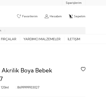
Siparişlerim
0
0
Favorilerim
Hesabım
Sepetim
m
FIRÇALAR
YARDIMCI MALZEMELER
İLETIŞIM
 Akrilik Boya Bebek
7
 120ml
:
8699999933027