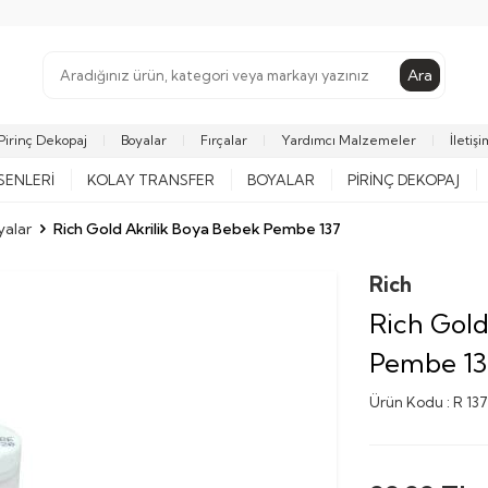
Ara
Pirinç Dekopaj
Boyalar
Fırçalar
Yardımcı Malzemeler
İletişi
SENLERI
KOLAY TRANSFER
BOYALAR
PIRINÇ DEKOPAJ
yalar
Rich Gold Akrilik Boya Bebek Pembe 137
Rich
Rich Gold
Pembe 13
Ürün Kodu :
R 137