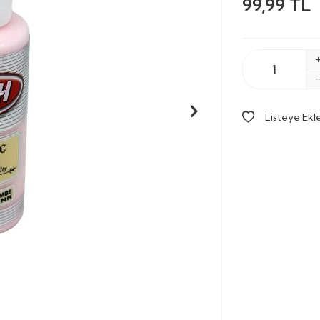
99,99
TL
Listeye Ekl