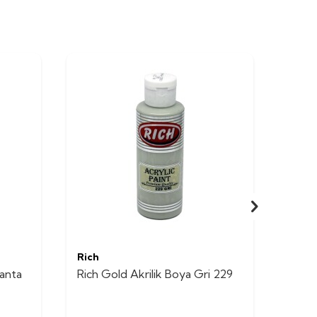
Rich
Rich
vanta
Rich Gold Akrilik Boya Gri 229
Rich 
Bakır