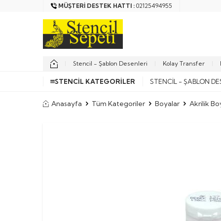
MÜŞTERI DESTEK HATTI :
02125494955
Stencil - Şablon Desenleri
Kolay Transfer
STENCIL KATEGORILER
STENCIL - ŞABLON DE
Anasayfa
Tüm Kategoriler
Boyalar
Akrilik Bo