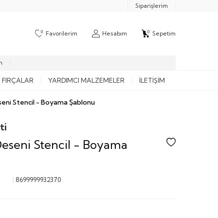
Siparişlerim
0
0
Favorilerim
Hesabım
Sepetim
m
FIRÇALAR
YARDIMCI MALZEMELER
İLETIŞIM
eni Stencil - Boyama Şablonu
ti
eseni Stencil - Boyama
:
8699999932370