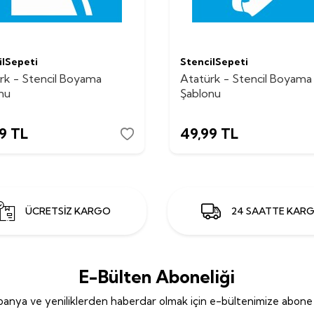
ilSepeti
StencilSepeti
rk - Stencil Boyama
Atatürk - Stencil Boyama
nu
Şablonu
9
TL
49,99
TL
ÜCRETSİZ KARGO
24 SAATTE KAR
E-Bülten Aboneliği
anya ve yeniliklerden haberdar olmak için e-bültenimize abone 