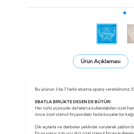
Ürün Açıklaması
Bu ürünün 3 ila 7 farklı ebatta sipariş verebilirsiniz
EBATLA BİRLİKTE DESEN DE BÜYÜR!
Her türlü yüzeyde defalarca kullanılabilen özel ha
önce özel stencil fırçasındaki fazla boyalar bir kağı
Dik açılarla ve darbeler şeklinde vurularak şablon b
En iyi sonuç için ucu düz özel stencil fırçası kullanını