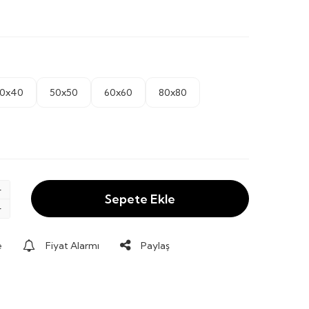
0x40
50x50
60x60
80x80
Sepete Ekle
e
Fiyat Alarmı
Paylaş