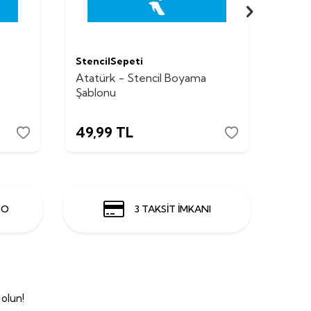
StencilSepeti
Stenc
Atatürk - Stencil Boyama
Atat
Şablonu
Şabl
49,99
TL
49,
GO
3 TAKSİT İMKANI
olun!