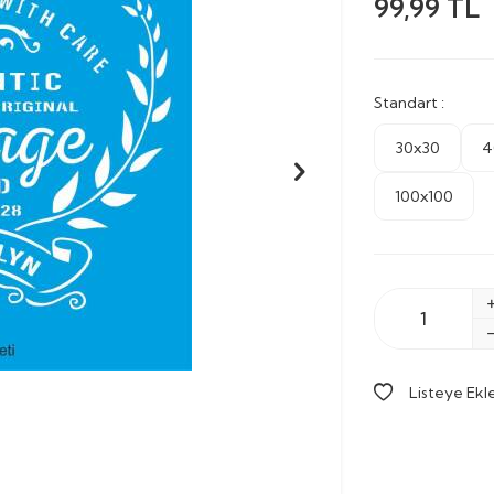
99,99
TL
Standart :
30x30
4
100x100
Listeye Ekl