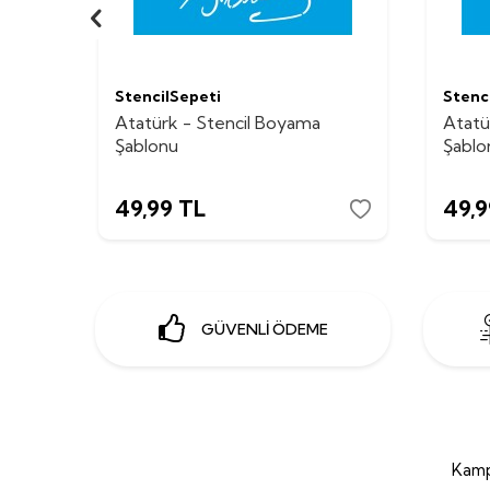
StencilSepeti
Stenc
Atatürk - Stencil Boyama
Atatü
Şablonu
Şablo
49,99
TL
49,9
GÜVENLİ ÖDEME
Kamp