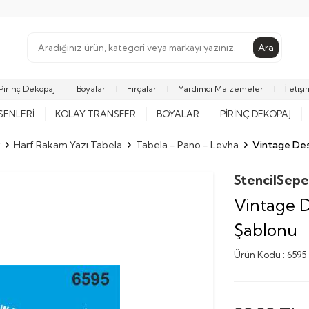
Ara
Pirinç Dekopaj
Boyalar
Fırçalar
Yardımcı Malzemeler
İletişi
SENLERI
KOLAY TRANSFER
BOYALAR
PIRINÇ DEKOPAJ
Harf Rakam Yazı Tabela
Tabela - Pano - Levha
Vintage Des
StencilSepe
Vintage D
Şablonu
Ürün Kodu :
6595