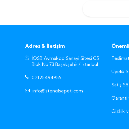
Adres & İletişim
Önemli 
İOSB Aymakop Sanayi Sitesi C5
Teslimat
Blok No:73 Başakşehir / İstanbul
Üyelik 
02125494955
Satış S
info@stencilsepeti.com
Garanti 
Gizlilik