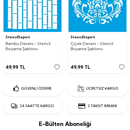
StencilSepeti
StencilSepeti
Bambu Deseni - Stencil
Çiçek Deseni - Stencil
Boyama Şablonu
Boyama Şablonu
49,99
TL
49,99
TL
GÜVENLİ ÖDEME
ÜCRETSİZ KARGO
24 SAATTE KARGO
3 TAKSİT İMKANI
E-Bülten Aboneliği