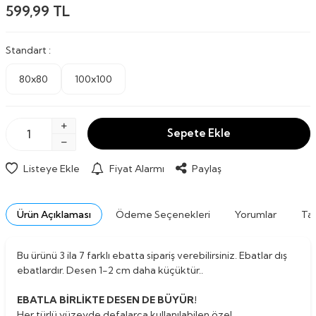
599,99
TL
Standart :
80x80
100x100
Sepete Ekle
Listeye Ekle
Fiyat Alarmı
Paylaş
Ürün Açıklaması
Ödeme Seçenekleri
Yorumlar
Tav
Bu ürünü 3 ila 7 farklı ebatta sipariş verebilirsiniz. Ebatlar dış
ebatlardır. Desen 1-2 cm daha küçüktür..
EBATLA BİRLİKTE DESEN DE BÜYÜR!
Her türlü yüzeyde defalarca kullanılabilen özel