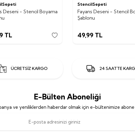
ilSepeti
StencilSepeti
s Deseni - Stencil Boyama
Fayans Deseni - Stencil 
nu
Şablonu
9
TL
49,99
TL
ÜCRETSİZ KARGO
24 SAATTE KAR
E-Bülten Aboneliği
anya ve yeniliklerden haberdar olmak için e-bültenimize abone 