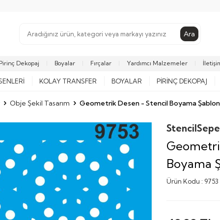
Ara
Pirinç Dekopaj
Boyalar
Fırçalar
Yardımcı Malzemeler
İletişi
SENLERI
KOLAY TRANSFER
BOYALAR
PIRINÇ DEKOPAJ
Obje Şekil Tasarım
Geometrik Desen - Stencil Boyama Şablo
StencilSepe
Geometrik
Boyama Ş
Ürün Kodu :
9753