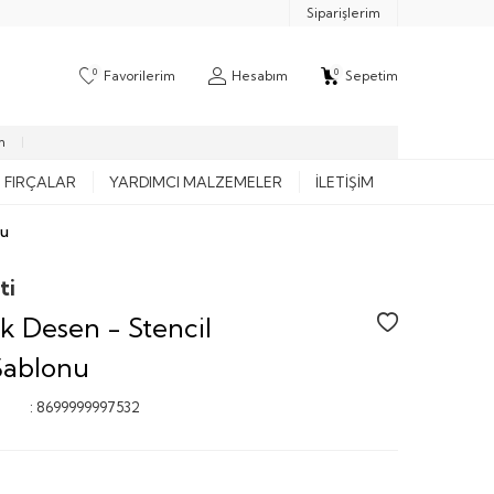
Siparişlerim
0
0
Favorilerim
Hesabım
Sepetim
m
FIRÇALAR
YARDIMCI MALZEMELER
İLETIŞIM
nu
ti
 Desen - Stencil
ablonu
:
8699999997532