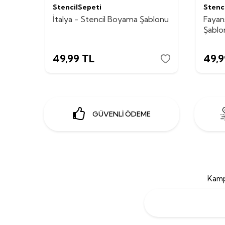
StencilSepeti
Stenc
İtalya - Stencil Boyama Şablonu
Fayan
Şablo
49,99
TL
49,9
GÜVENLİ ÖDEME
Kamp