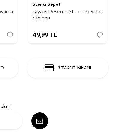
StencilSepeti
Stenc
Boyama
Fayans Deseni - Stencil Boyama
Yağmu
Şablonu
Boya
49,99
TL
249
GO
3 TAKSİT İMKANI
olun!