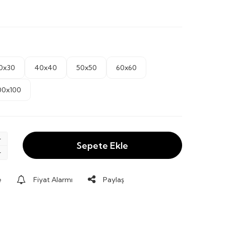
0x30
40x40
50x50
60x60
00x100
Sepete Ekle
e
Fiyat Alarmı
Paylaş