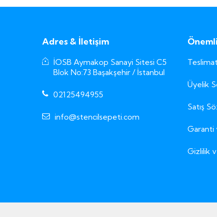
Adres & İletişim
Önemli 
İOSB Aymakop Sanayi Sitesi C5
Teslimat
Blok No:73 Başakşehir / İstanbul
Üyelik 
02125494955
Satış S
info@stencilsepeti.com
Garanti 
Gizlilik