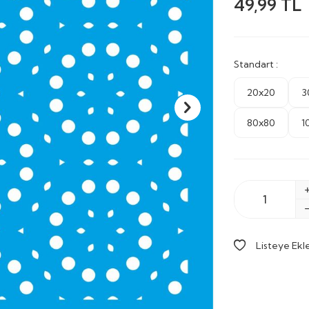
49,99
TL
Standart :
20x20
3
80x80
1
Listeye Ekl