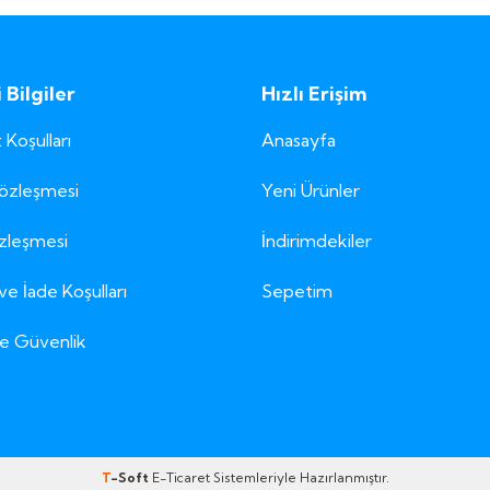
Bilgiler
Hızlı Erişim
 Koşulları
Anasayfa
Sözleşmesi
Yeni Ürünler
özleşmesi
İndirimdekiler
ve İade Koşulları
Sepetim
 ve Güvenlik
T
-Soft
E-Ticaret
Sistemleriyle Hazırlanmıştır.