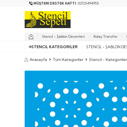
MÜŞTERI DESTEK HATTI :
02125494955
Stencil - Şablon Desenleri
Kolay Transfer
STENCIL KATEGORILER
STENCIL - ŞABLON DE
Anasayfa
Tüm Kategoriler
Stencil - Kategoriler