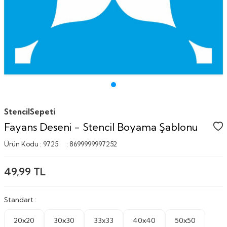
StencilSepeti
Fayans Deseni - Stencil Boyama Şablonu
Ürün Kodu :
9725
:
8699999997252
49,99
TL
Standart :
20x20
30x30
33x33
40x40
50x50