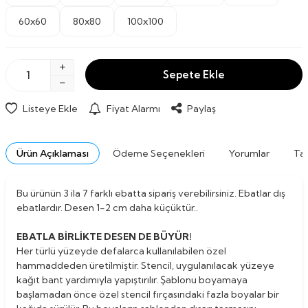
60x60
80x80
100x100
Sepete Ekle
Listeye Ekle
Fiyat Alarmı
Paylaş
Ürün Açıklaması
Ödeme Seçenekleri
Yorumlar
Tav
Bu ürünün 3 ila 7 farklı ebatta sipariş verebilirsiniz. Ebatlar dış
ebatlardır. Desen 1-2 cm daha küçüktür..
EBATLA BİRLİKTE DESEN DE BÜYÜR!
Her türlü yüzeyde defalarca kullanılabilen özel
hammaddeden üretilmiştir. Stencil, uygulanılacak yüzeye
kağıt bant yardımıyla yapıştırılır. Şablonu boyamaya
başlamadan önce özel stencil fırçasındaki fazla boyalar bir