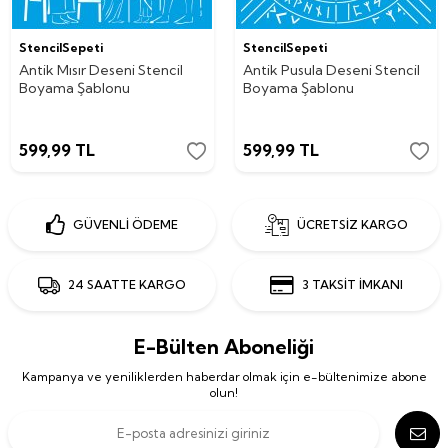
StencilSepeti
StencilSepeti
Antik Mısır Deseni Stencil
Antik Pusula Deseni Stencil
Boyama Şablonu
Boyama Şablonu
599,99
TL
599,99
TL
GÜVENLİ ÖDEME
ÜCRETSİZ KARGO
24 SAATTE KARGO
3 TAKSİT İMKANI
E-Bülten Aboneliği
Kampanya ve yeniliklerden haberdar olmak için e-bültenimize abone
olun!