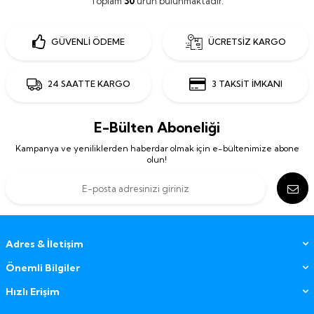
Toplam
30
ürün bulunmaktadır.
GÜVENLİ ÖDEME
ÜCRETSİZ KARGO
24 SAATTE KARGO
3 TAKSİT İMKANI
E-Bülten Aboneliği
Kampanya ve yeniliklerden haberdar olmak için e-bültenimize abone
olun!
Adres & İletişim
Önemli Bilgiler
Hızlı Erişim