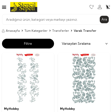
0
0
Ara
Anasayfa
Tüm Kategoriler
Transferler
Varak Transfer
Filtre
MyHobby
MyHobby