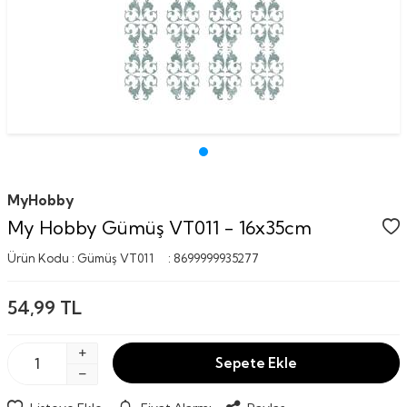
MyHobby
My Hobby Gümüş VT011 - 16x35cm
Ürün Kodu :
Gümüş VT011
:
8699999935277
54,99
TL
Sepete Ekle