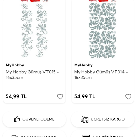
MyHobby
MyHobby
My Hobby Gümüş VT015 -
My Hobby Gümüş VT014 -
16x35cm
16x35cm
54,99
TL
54,99
TL
GÜVENLİ ÖDEME
ÜCRETSİZ KARGO