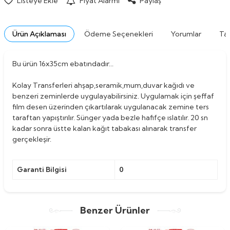
Listeye Ekle
Fiyat Alarmı
Paylaş
Ürün Açıklaması
Ödeme Seçenekleri
Yorumlar
Tav
Bu ürün 16x35cm ebatındadır...
Kolay Transferleri ahşap,seramik,mum,duvar kağıdı ve
benzeri zeminlerde uygulayabilirsiniz. Uygulamak için şeffaf
film desen üzerinden çıkartılarak uygulanacak zemine ters
taraftan yapıştırılır. Sünger yada bezle hafifçe ıslatılır. 20 sn
kadar sonra üstte kalan kağıt tabakası alınarak transfer
gerçekleşir.
Garanti Bilgisi
0
Benzer Ürünler