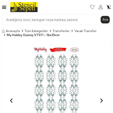
0
0
Ara
Anasayfa
Tüm Kategoriler
Transferler
Varak Transfer
My Hobby Gümüş VT011 - 16x35cm