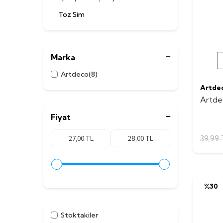
Toz Sim
Marka
Artdeco
(8)
Artde
Artde
Fiyat
39,99
%
30
Stoktakiler