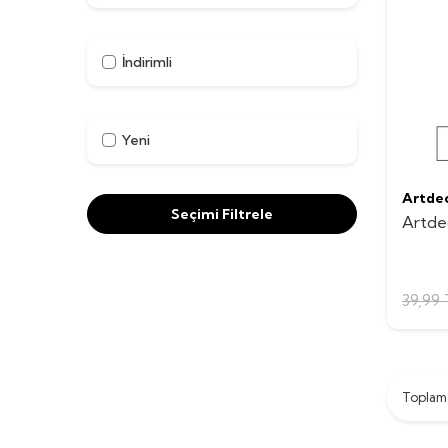
İndirimli
Yeni
Artde
Seçimi Filtrele
Artde
39,99
Topla