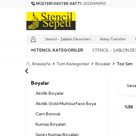
MÜŞTERI DESTEK HATTI :
02125494955
Stencil - Şablon Desenleri
Kolay Transfer
STENCIL KATEGORILER
STENCIL - ŞABLON DE
Anasayfa
Tüm Kategoriler
Boyalar
Toz Sim
Boyalar
Akrilik Boyalar
Akrilik Gold Multisurface Boya
%
30
Cam Boncuk
Kumaş Boyaları
Sprey Kumaş Boyaları