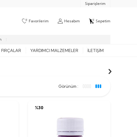
Siparişlerim
0
0
Favorilerim
Hesabım
Sepetim
m
FIRÇALAR
YARDIMCI MALZEMELER
İLETIŞIM
Görünüm :
%
30