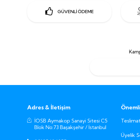
GÜVENLİ ÖDEME
Kamp
Adres & İletişim
Önemli 
İOSB Aymakop Sanayi Sitesi C5
Teslimat
Blok No:73 Başakşehir / İstanbul
Üyelik 