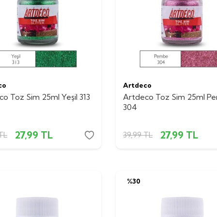
co
Artdeco
co Toz Sim 25ml Yeşil 313
Artdeco Toz Sim 25ml P
304
27,99
TL
27,99
TL
TL
39,99
TL
%
30