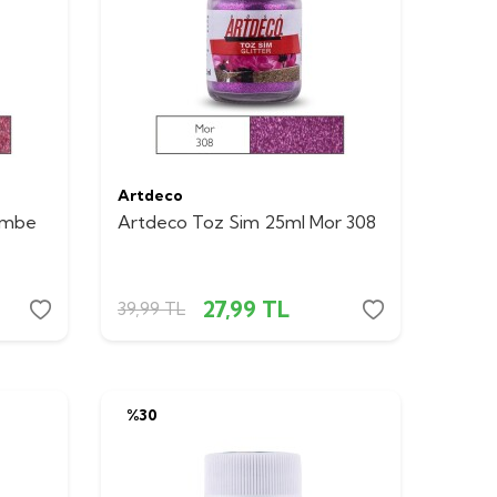
Artdeco
embe
Artdeco Toz Sim 25ml Mor 308
27,99
TL
39,99
TL
%
30