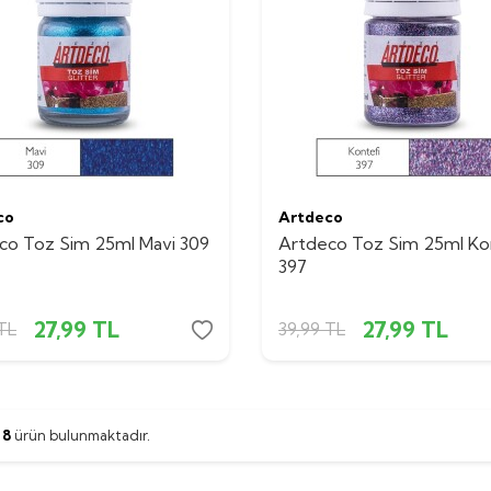
co
Artdeco
co Toz Sim 25ml Mavi 309
Artdeco Toz Sim 25ml Ko
397
27,99
TL
27,99
TL
TL
39,99
TL
m
8
ürün bulunmaktadır.