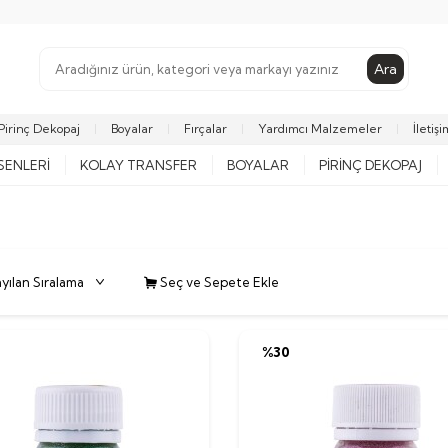
Ara
Pirinç Dekopaj
Boyalar
Fırçalar
Yardımcı Malzemeler
İletişi
SENLERI
KOLAY TRANSFER
BOYALAR
PIRINÇ DEKOPAJ
Seç ve Sepete Ekle
%
30