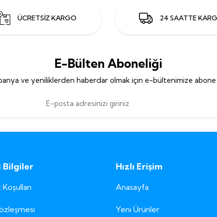
ÜCRETSİZ KARGO
24 SAATTE KAR
E-Bülten Aboneliği
anya ve yeniliklerden haberdar olmak için e-bültenimize abone 
Bilgiler
Hızlı Erişim
 Koşulları
Anasayfa
Sözleşmesi
Yeni Ürünler