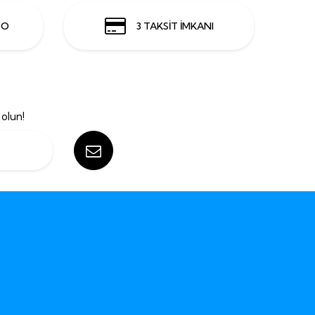
GO
3 TAKSİT İMKANI
olun!