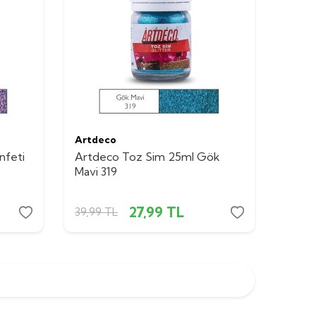
Artdeco
nfeti
Artdeco Toz Sim 25ml Gök
Mavi 319
27,99
TL
39,99
TL