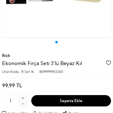
Rich
Ekonomik Fırça Seti 3'lü Beyaz Kıl
Ürün Kodu :
R Set 16
:
8699999933265
99,99
TL
Sepete Ekle