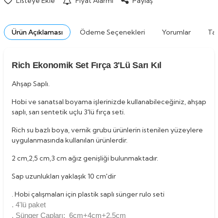
Listeye Ekle
Fiyat Alarmı
Paylaş
Ürün Açıklaması
Ödeme Seçenekleri
Yorumlar
Tav
Rich Ekonomik Set Fırça 3'Lü Sarı Kıl
Ahşap Saplı.
Hobi ve sanatsal boyama işlerinizde kullanabileceğiniz, ahşap
saplı, sarı sentetik uçlu 3'lü fırça seti.
Rich su bazlı boya, vernik grubu ürünlerin istenilen yüzeylere
uygulanmasında kullanılan ürünlerdir.
2 cm,2,5 cm,3 cm ağız genişliği bulunmaktadır.
Sap uzunlukları yaklaşık 10 cm'dir
. Hobi çalışmaları için plastik saplı sünger rulo seti
. 4'lü paket
. Sünger Çapları: 6cm+4cm+2.5cm