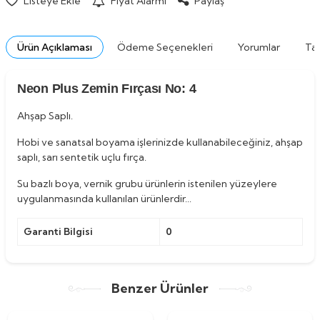
Listeye Ekle
Fiyat Alarmı
Paylaş
Ürün Açıklaması
Ödeme Seçenekleri
Yorumlar
Tav
Neon Plus Zemin Fırçası No: 4
Ahşap Saplı.
Hobi ve sanatsal boyama işlerinizde kullanabileceğiniz, ahşap
saplı, sarı sentetik uçlu fırça.
Su bazlı boya, vernik grubu ürünlerin istenilen yüzeylere
uygulanmasında kullanılan ürünlerdir...
Garanti Bilgisi
0
Benzer Ürünler