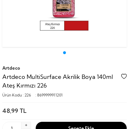
Artdeco
Artdeco MultiSurface Akrilik Boya 140ml
Ateş Kırmızı 226
Ürün Kodu :
226
:
8699999911201
48,99
TL
Sepete Ekle