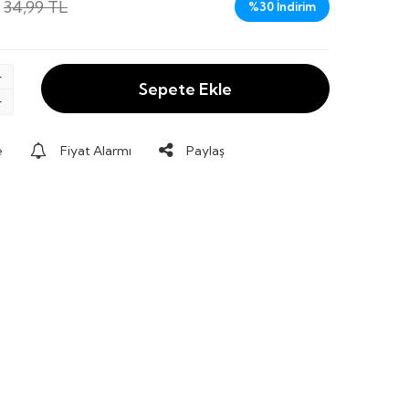
34,99
TL
%
30
İndirim
Sepete Ekle
e
Fiyat Alarmı
Paylaş