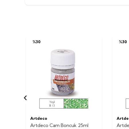
%
30
%
30
Artdeco
Artde
Artdeco Cam Boncuk 25ml
Artd