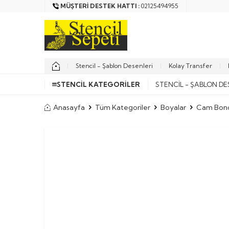
MÜŞTERI DESTEK HATTI :
02125494955
Stencil - Şablon Desenleri
Kolay Transfer
STENCIL KATEGORILER
STENCIL - ŞABLON DE
Anasayfa
Tüm Kategoriler
Boyalar
Cam Bon