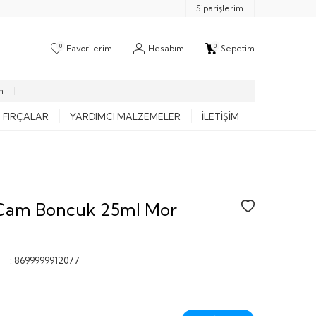
Siparişlerim
0
0
Favorilerim
Hesabım
Sepetim
m
FIRÇALAR
YARDIMCI MALZEMELER
İLETIŞIM
Cam Boncuk 25ml Mor
:
8699999912077