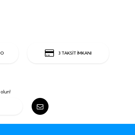
GO
3 TAKSİT İMKANI
olun!