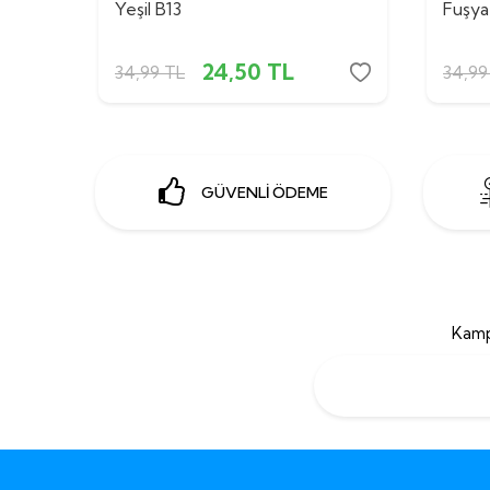
Yeşil B13
Fuşya
24,50
TL
34,99
TL
34,99
GÜVENLİ ÖDEME
Kamp