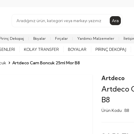
Ara
Pirinç Dekopaj
Boyalar
Fırçalar
Yardımcı Malzemeler
İletişi
SENLERI
KOLAY TRANSFER
BOYALAR
PIRINÇ DEKOPAJ
cuk
Artdeco Cam Boncuk 25ml Mor B8
Artdeco
Artdeco 
B8
Ürün Kodu :
B8