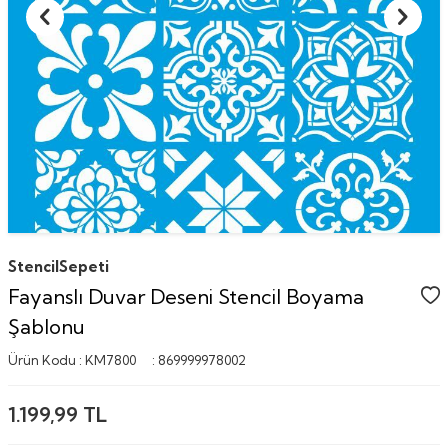
StencilSepeti
Fayanslı Duvar Deseni Stencil Boyama
Şablonu
Ürün Kodu :
KM7800
:
869999978002
1.199,99
TL