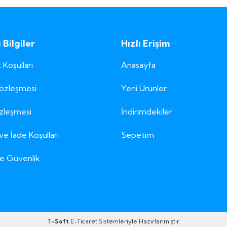
Bilgiler
Hızlı Erişim
 Koşulları
Anasayfa
Sözleşmesi
Yeni Ürünler
özleşmesi
İndirimdekiler
ve İade Koşulları
Sepetim
 ve Güvenlik
T
-Soft
E-Ticaret
Sistemleriyle Hazırlanmıştır.