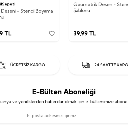
ilSepeti
Geometrik Desen - Stenc
Şablonu
 Deseni - Stencil Boyama
nu
9
TL
39,99
TL
ÜCRETSİZ KARGO
24 SAATTE KAR
E-Bülten Aboneliği
anya ve yeniliklerden haberdar olmak için e-bültenimize abone 