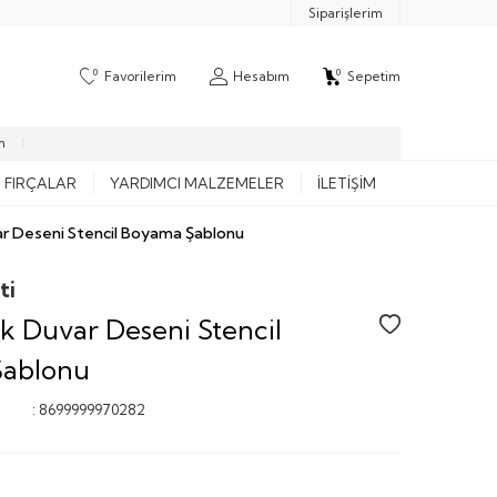
Siparişlerim
0
0
Favorilerim
Hesabım
Sepetim
m
FIRÇALAR
YARDIMCI MALZEMELER
İLETIŞIM
 Deseni Stencil Boyama Şablonu
ti
 Duvar Deseni Stencil
ablonu
:
8699999970282