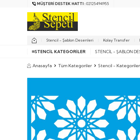
MÜŞTERI DESTEK HATTI :
02125494955
Stencil - Şablon Desenleri
Kolay Transfer
STENCIL KATEGORILER
STENCIL - ŞABLON DE
Anasayfa
Tüm Kategoriler
Stencil - Kategoriler