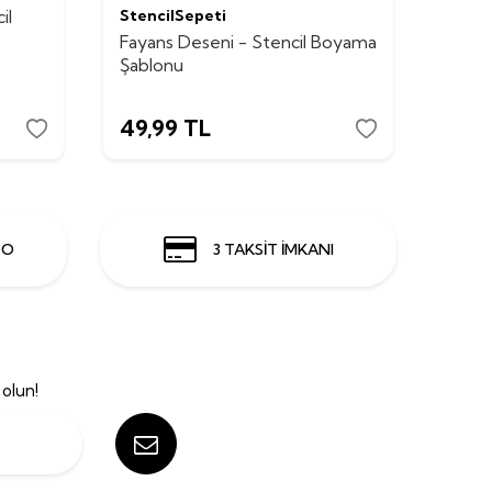
il
StencilSepeti
Stenc
Fayans Deseni - Stencil Boyama
Fayan
Şablonu
Şabl
49,99
TL
49,
GO
3 TAKSİT İMKANI
olun!