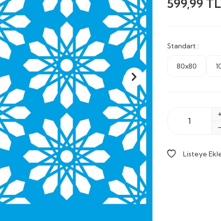
599,99
TL
Standart :
80x80
1
Listeye Ekl