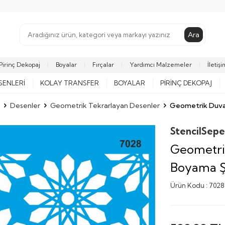
Ara
Pirinç Dekopaj
Boyalar
Fırçalar
Yardımcı Malzemeler
İletişi
SENLERI
KOLAY TRANSFER
BOYALAR
PIRINÇ DEKOPAJ
Desenler
Geometrik Tekrarlayan Desenler
Geometrik Duvar
StencilSepe
Geometrik
Boyama Ş
Ürün Kodu :
7028