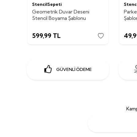
StencilSepeti
Stenc
Geometrik Duvar Deseni
Parke
Stencil Boyama Şablonu
Şablo
599,99
TL
49,9
GÜVENLİ ÖDEME
Kamp