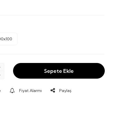
00x100
Sepete Ekle
e
Fiyat Alarmı
Paylaş