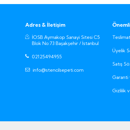
Adres & İletişim
Önemli 
İOSB Aymakop Sanayi Sitesi C5
Teslimat
Blok No:73 Başakşehir / İstanbul
Üyelik 
02125494955
Satış S
info@stencilsepeti.com
Garanti 
Gizlilik