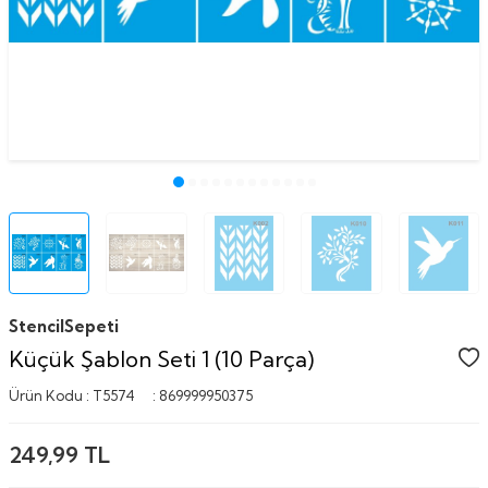
StencilSepeti
Küçük Şablon Seti 1 (10 Parça)
Ürün Kodu :
T5574
:
869999950375
249,99
TL