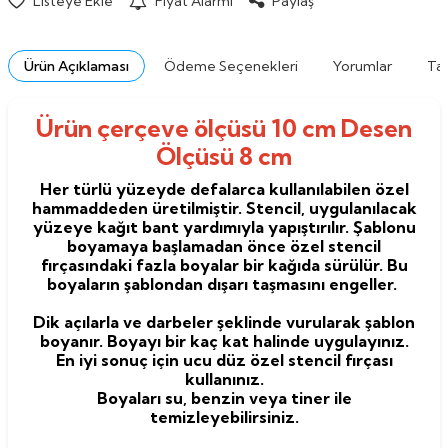
Listeye Ekle
Fiyat Alarmı
Paylaş
Ürün Açıklaması
Ödeme Seçenekleri
Yorumlar
Tav
Ürün çerçeve ölçüsü 10 cm Desen
Ölçüsü 8 cm
Her türlü yüzeyde defalarca kullanılabilen özel
hammaddeden üretilmiştir. Stencil, uygulanılacak
yüzeye kağıt bant yardımıyla yapıştırılır. Şablonu
boyamaya başlamadan önce özel stencil
fırçasındaki fazla boyalar bir kağıda sürülür. Bu
boyaların şablondan dışarı taşmasını engeller.
Dik açılarla ve darbeler şeklinde vurularak şablon
boyanır. Boyayı bir kaç kat halinde uygulayınız.
En iyi sonuç için ucu düz özel stencil fırçası
kullanınız.
Boyaları su, benzin veya tiner ile
temizleyebilirsiniz.