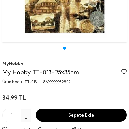
MyHobby
My Hobby TT-013-25x35cm
Ürün Kodu :
TT-013
:
8699999932802
34,99
TL
Sepete Ekle