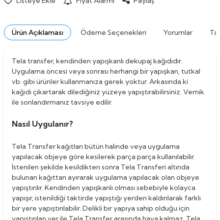
Listeye Ekle
Fiyat Alarmı
Paylaş
Ürün Açıklaması
Ödeme Seçenekleri
Yorumlar
Tav
Tela transfer, kendinden yapışkanlı dekupaj kağıdıdır.
Uygulama öncesi veya sonrası herhangi bir yapışkan, tutkal
vb. gibi ürünler kullanmanıza gerek yoktur. Arkasında ki
kağıdı çıkartarak dilediğiniz yüzeye yapıştırabilirsiniz. Vernik
ile sonlandırmanız tavsiye edilir.
Nasıl Uygulanır?
Tela Transfer kağıtları bütün halinde veya uygulama
yapılacak objeye göre kesilerek parça parça kullanılabilir.
İstenilen şekilde kesildikten sonra Tela Transferi altında
bulunan kağıttan ayırarak uygulama yapılacak olan objeye
yapıştırılır. Kendinden yapışkanlı olması sebebiyle kolayca
yapışır, istenildiği taktirde yapıştığı yerden kaldırılarak farklı
bir yere yapıştırılabilir. Delikli bir yapıya sahip olduğu için
yapıştırılan yer ile Tela Transfer arasında hava kalmaz. Tela