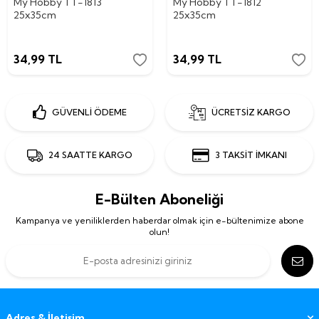
My Hobby TT-1813
My Hobby TT-1812
25x35cm
25x35cm
34,99
TL
34,99
TL
GÜVENLİ ÖDEME
ÜCRETSİZ KARGO
24 SAATTE KARGO
3 TAKSİT İMKANI
E-Bülten Aboneliği
Kampanya ve yeniliklerden haberdar olmak için e-bültenimize abone
olun!
Adres & İletişim