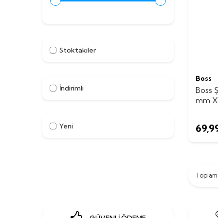
Stoktakiler
Boss
İndirimli
Boss Ş
mm X 
Yeni
69,9
Topla
GÜVENLİ ÖDEME