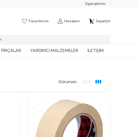
Siparişlerim
0
0
Favorilerim
Hesabım
Sepetim
m
FIRÇALAR
YARDIMCI MALZEMELER
İLETIŞIM
Görünüm :