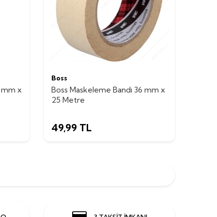
Boss
4 mm x
Boss Maskeleme Bandı 36 mm x
25 Metre
49,99
TL
GO
3 TAKSİT İMKANI