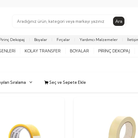
Ara
Pirinç Dekopaj
Boyalar
Fırçalar
Yardımcı Malzemeler
İletişi
SENLERI
KOLAY TRANSFER
BOYALAR
PIRINÇ DEKOPAJ
Seç ve Sepete Ekle