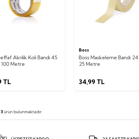
Boss
effaf Akrilik Koli Bandı 45
Boss Maskeleme Bandı 2
100 Metre
25 Metre
9
TL
34,99
TL
m
3
ürün bulunmaktadır.
ÜCRETSİZ KARGO
24 SAATTE KAR