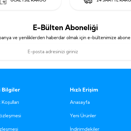
E-Bülten Aboneliği
anya ve yeniliklerden haberdar olmak için e-bültenimize abone 
Bilgiler
Hızlı Erişim
 Koşulları
Anasayfa
Sözleşmesi
Yeni Ürünler
özleşmesi
İndirimdekiler