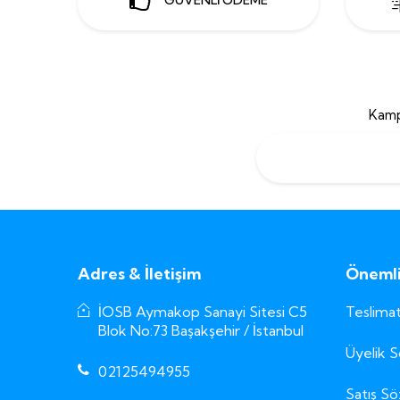
Kamp
Adres & İletişim
Önemli 
İOSB Aymakop Sanayi Sitesi C5
Teslimat
Blok No:73 Başakşehir / İstanbul
Üyelik 
02125494955
Satış S