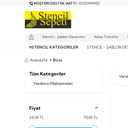
MÜŞTERI DESTEK HATTI :
02125494955
Stencil - Şablon Desenleri
Kolay Transfer
STENCIL KATEGORILER
STENCIL - ŞABLON DE
Anasayfa
Boss
Tüm Kategoriler
Yardımcı Malzemeler
Fiyat
34,00 TL
70,00 TL