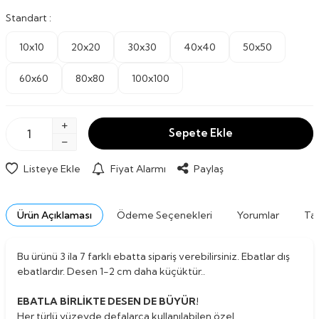
Standart :
10x10
20x20
30x30
40x40
50x50
60x60
80x80
100x100
Sepete Ekle
Listeye Ekle
Fiyat Alarmı
Paylaş
Ürün Açıklaması
Ödeme Seçenekleri
Yorumlar
Tav
Bu ürünü 3 ila 7 farklı ebatta sipariş verebilirsiniz. Ebatlar dış
ebatlardır. Desen 1-2 cm daha küçüktür..
EBATLA BİRLİKTE DESEN DE BÜYÜR!
Her türlü yüzeyde defalarca kullanılabilen özel