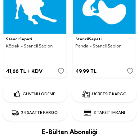
StencilSepeti
StencilSepeti
Köpek - Stencil Şablon
Panda - Stencil Şablon
41,66
TL
KDV
49,99
TL
GÜVENLİ ÖDEME
ÜCRETSİZ KARGO
24 SAATTE KARGO
3 TAKSİT İMKANI
E-Bülten Aboneliği