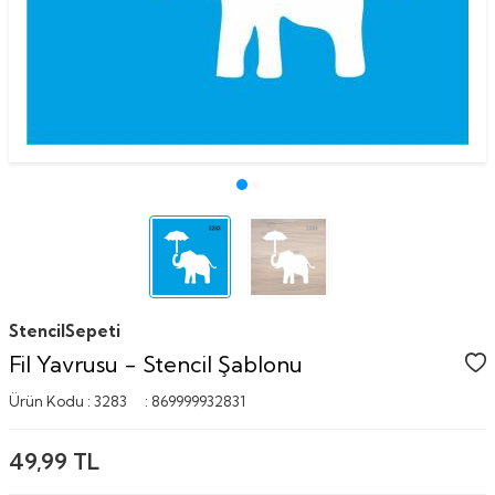
StencilSepeti
Fil Yavrusu - Stencil Şablonu
Ürün Kodu :
3283
:
869999932831
49,99
TL