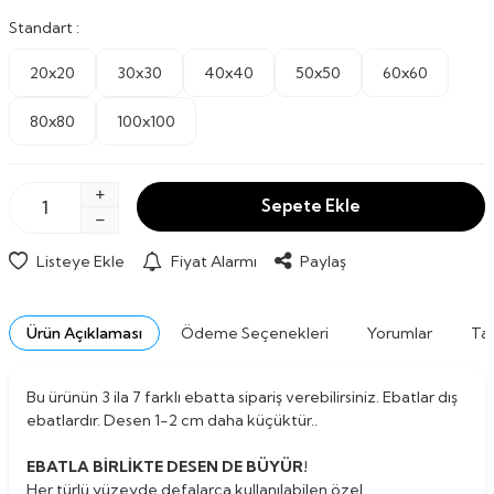
Standart :
20x20
30x30
40x40
50x50
60x60
80x80
100x100
Sepete Ekle
Listeye Ekle
Fiyat Alarmı
Paylaş
Ürün Açıklaması
Ödeme Seçenekleri
Yorumlar
Tav
Bu ürünün 3 ila 7 farklı ebatta sipariş verebilirsiniz. Ebatlar dış
ebatlardır. Desen 1-2 cm daha küçüktür..
EBATLA BİRLİKTE DESEN DE BÜYÜR!
Her türlü yüzeyde defalarca kullanılabilen özel