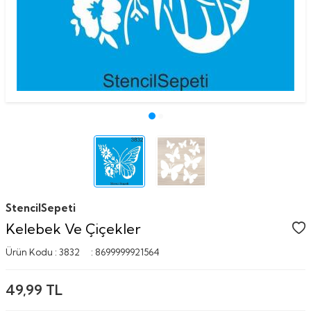
StencilSepeti
Kelebek Ve Çiçekler
Ürün Kodu :
3832
:
8699999921564
49,99
TL