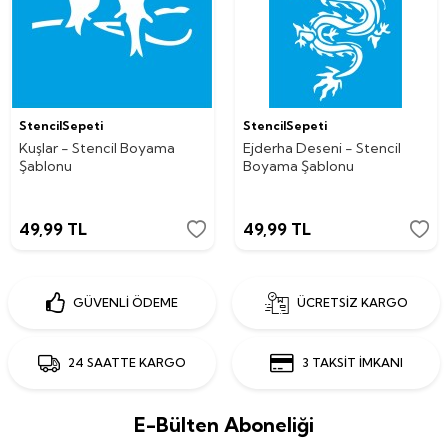
StencilSepeti
StencilSepeti
Kuşlar - Stencil Boyama
Ejderha Deseni - Stencil
Şablonu
Boyama Şablonu
49,99
TL
49,99
TL
GÜVENLİ ÖDEME
ÜCRETSİZ KARGO
24 SAATTE KARGO
3 TAKSİT İMKANI
E-Bülten Aboneliği